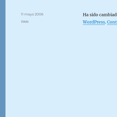
Publicado
11 mayo 2006
Ha sido cambiado
el
Categorías
Web
WordPress
.
Cont