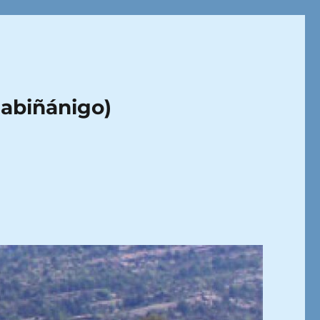
Sabiñánigo)